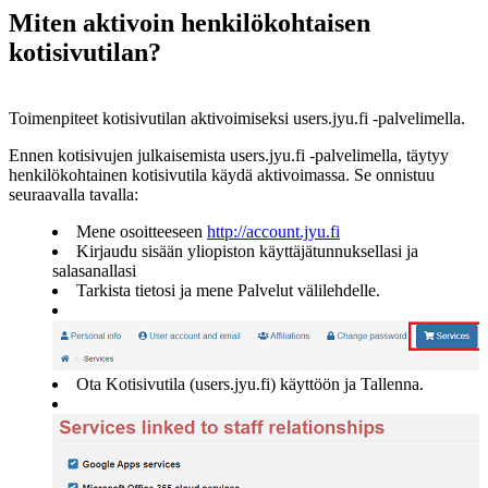
Miten aktivoin henkilökohtaisen
kotisivutilan?
Toimenpiteet kotisivutilan aktivoimiseksi users.jyu.fi -palvelimella.
Ennen kotisivujen julkaisemista users.jyu.fi -palvelimella, täytyy
henkilökohtainen kotisivutila käydä aktivoimassa. Se onnistuu
seuraavalla tavalla:
Mene osoitteeseen
http://account.jyu.fi
Kirjaudu sisään yliopiston käyttäjätunnuksellasi ja
salasanallasi
Tarkista tietosi ja mene Palvelut välilehdelle.
Ota Kotisivutila (users.jyu.fi) käyttöön ja Tallenna.