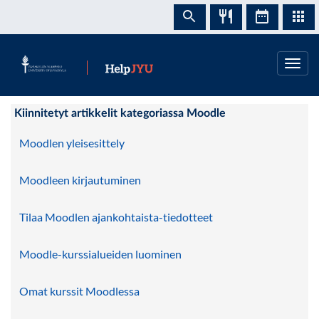
Siirry
sivun
Vaih
sisältöön
navig
Tietämyskanta
Kiinnitetyt artikkelit kategoriassa Moodle
Moodlen yleisesittely
Moodleen kirjautuminen
Tilaa Moodlen ajankohtaista-tiedotteet
Moodle-kurssialueiden luominen
Omat kurssit Moodlessa